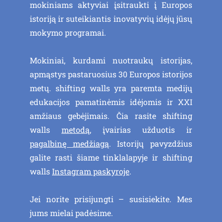
mokiniams aktyviai įsitraukti į Europos
istoriją ir suteikiantis inovatyvių idėjų jūsų
mokymo programai.
Mokiniai, kurdami nuotraukų istorijas,
apmąstys pastaruosius 30 Europos istorijos
metų. shifting walls yra paremta medijų
edukacijos pamatinėmis idėjomis ir XXI
amžiaus gebėjimais. Čia rasite shifting
walls
metodą
, įvairias
užduotis
ir
pagalbinę medžiagą
. Istorijų pavyzdžius
galite rasti šiame tinklalapyje ir shifting
walls
Instagram paskyroje
.
Jei norite prisijungti – susisiekite. Mes
jums mielai padėsime.